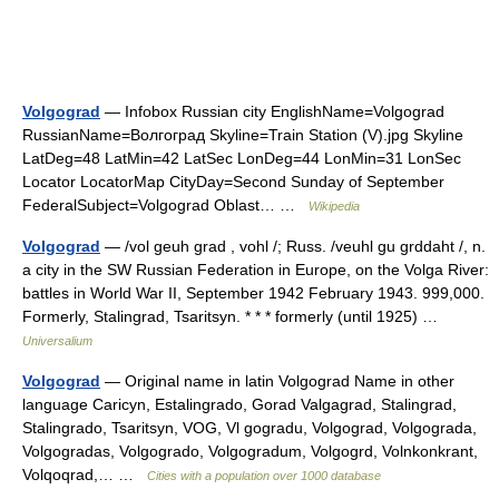
Volgograd
— Infobox Russian city EnglishName=Volgograd
RussianName=Волгоград Skyline=Train Station (V).jpg Skyline
LatDeg=48 LatMin=42 LatSec LonDeg=44 LonMin=31 LonSec
Locator LocatorMap CityDay=Second Sunday of September
FederalSubject=Volgograd Oblast… …
Wikipedia
Volgograd
— /vol geuh grad , vohl /; Russ. /veuhl gu grddaht /, n.
a city in the SW Russian Federation in Europe, on the Volga River:
battles in World War II, September 1942 February 1943. 999,000.
Formerly, Stalingrad, Tsaritsyn. * * * formerly (until 1925) …
Universalium
Volgograd
— Original name in latin Volgograd Name in other
language Caricyn, Estalingrado, Gorad Valgagrad, Stalingrad,
Stalingrado, Tsaritsyn, VOG, Vl gogradu, Volgograd, Volgograda,
Volgogradas, Volgogrado, Volgogradum, Volgogrd, Volnkonkrant,
Volqoqrad,… …
Cities with a population over 1000 database