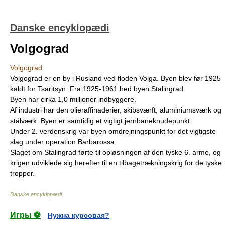
Danske encyklopædi
Volgograd
Volgograd
Volgograd er en by i Rusland ved floden Volga. Byen blev før 1925
kaldt for Tsaritsyn. Fra 1925-1961 hed byen Stalingrad.
Byen har cirka 1,0 millioner indbyggere.
Af industri har den olieraffinaderier, skibsværft, aluminiumsværk og
stålværk. Byen er samtidig et vigtigt jernbaneknudepunkt.
Under 2. verdenskrig var byen omdrejningspunkt for det vigtigste
slag under operation Barbarossa.
Slaget om Stalingrad førte til opløsningen af den tyske 6. arme, og
krigen udviklede sig herefter til en tilbagetrækningskrig for de tyske
tropper.
Danske encyklopædi
.
Игры ⚽
Нужна курсовая?