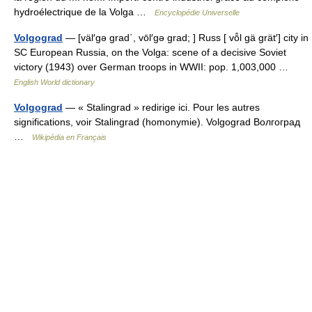
hydroélectrique de la Volga …
Encyclopédie Universelle
Volgograd
— [väl′gə grad΄, vōl′gə grad; ] Russ [ vō̂l gä grät′] city in
SC European Russia, on the Volga: scene of a decisive Soviet
victory (1943) over German troops in WWII: pop. 1,003,000 …
English World dictionary
Volgograd
— « Stalingrad » redirige ici. Pour les autres
significations, voir Stalingrad (homonymie). Volgograd Волгоград
…
Wikipédia en Français