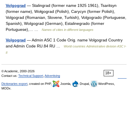
Volgograd
— Stalingrad (former name 1925 1961), Tsaritsyn
(former name), Wołgograd (Polish), Carycyn (former Polish),
Volgograd (Romanian, Slovene, Turkish), Volgogrado (Portuguese,
Spanish), Wolgograd (German), Estalinegrado (former
Portuguese),… …
Names of cities in different languages
Volgograd
— Admin ASC 1 Code Orig. name Volgograd Country
and Admin Code RU.84 RU …
World countries Adminstrative division ASC I-
II
© Academic, 2000-2026
18+
Contact us:
Technical Support
,
Advertising
Dictionaries export
, created on PHP,
Joomla,
Drupal,
WordPress,
MODx.