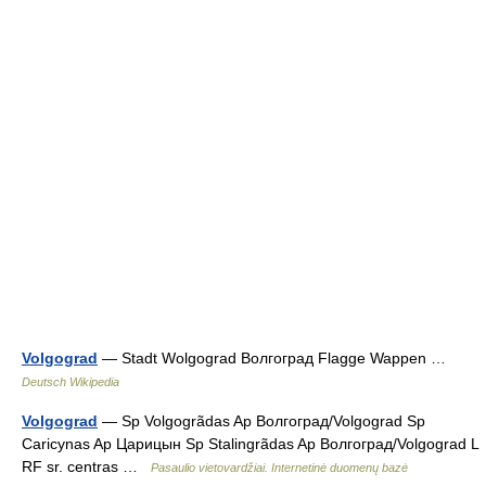
Volgograd
— Stadt Wolgograd Волгоград Flagge Wappen …
Deutsch Wikipedia
Volgograd
— Sp Volgogrãdas Ap Волгоград/Volgograd Sp
Caricynas Ap Царицын Sp Stalingrãdas Ap Волгоград/Volgograd L
RF sr. centras …
Pasaulio vietovardžiai. Internetinė duomenų bazė